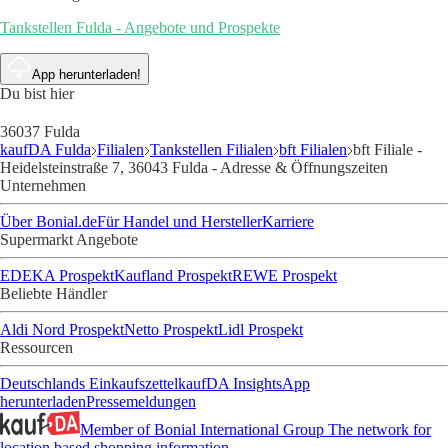
Tankstellen Fulda - Angebote und Prospekte
App herunterladen!
Du bist hier
36037 Fulda
kaufDA Fulda
Filialen
Tankstellen Filialen
bft Filialen
bft Filiale -
Heidelsteinstraße 7, 36043 Fulda - Adresse & Öffnungszeiten
Unternehmen
Über Bonial.de
Für Handel und Hersteller
Karriere
Supermarkt Angebote
EDEKA Prospekt
Kaufland Prospekt
REWE Prospekt
Beliebte Händler
Aldi Nord Prospekt
Netto Prospekt
Lidl Prospekt
Ressourcen
Deutschlands Einkaufszettel
kaufDA Insights
App
herunterladen
Pressemeldungen
Member of Bonial International Group
The network for
location based shopping information