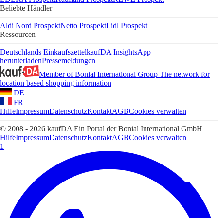
Beliebte Händler
Aldi Nord Prospekt
Netto Prospekt
Lidl Prospekt
Ressourcen
Deutschlands Einkaufszettel
kaufDA Insights
App
herunterladen
Pressemeldungen
Member of Bonial International Group
The network for
location based shopping information
DE
FR
Hilfe
Impressum
Datenschutz
Kontakt
AGB
Cookies verwalten
© 2008 - 2026 kaufDA Ein Portal der Bonial International GmbH
Hilfe
Impressum
Datenschutz
Kontakt
AGB
Cookies verwalten
1