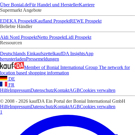
Über Bonial.de
Für Handel und Hersteller
Karriere
Supermarkt Angebote
EDEKA Prospekt
Kaufland Prospekt
REWE Prospekt
Beliebte Händler
Aldi Nord Prospekt
Netto Prospekt
Lidl Prospekt
Ressourcen
Deutschlands Einkaufszettel
kaufDA Insights
App
herunterladen
Pressemeldungen
Member of Bonial International Group
The network for
location based shopping information
DE
FR
Hilfe
Impressum
Datenschutz
Kontakt
AGB
Cookies verwalten
© 2008 - 2026 kaufDA Ein Portal der Bonial International GmbH
Hilfe
Impressum
Datenschutz
Kontakt
AGB
Cookies verwalten
1