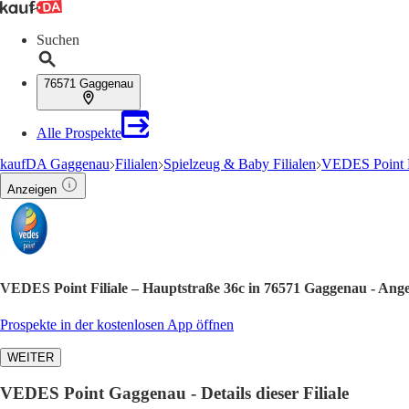
Suchen
76571 Gaggenau
Alle Prospekte
kaufDA Gaggenau
Filialen
Spielzeug & Baby Filialen
VEDES Point F
Anzeigen
VEDES Point Filiale – Hauptstraße 36c in 76571 Gaggenau - Ang
Prospekte in der kostenlosen App öffnen
WEITER
VEDES Point Gaggenau - Details dieser Filiale