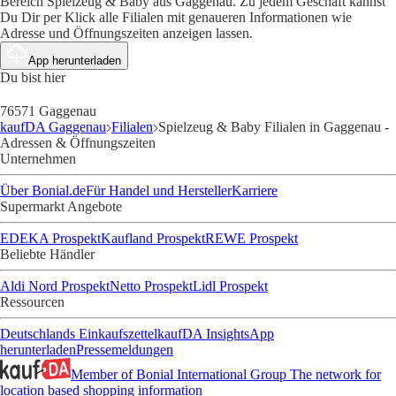
Bereich Spielzeug & Baby aus Gaggenau. Zu jedem Geschäft kannst
Du Dir per Klick alle Filialen mit genaueren Informationen wie
Adresse und Öffnungszeiten anzeigen lassen.
App herunterladen
Du bist hier
76571 Gaggenau
kaufDA Gaggenau
Filialen
Spielzeug & Baby Filialen in Gaggenau -
Adressen & Öffnungszeiten
Unternehmen
Über Bonial.de
Für Handel und Hersteller
Karriere
Supermarkt Angebote
EDEKA Prospekt
Kaufland Prospekt
REWE Prospekt
Beliebte Händler
Aldi Nord Prospekt
Netto Prospekt
Lidl Prospekt
Ressourcen
Deutschlands Einkaufszettel
kaufDA Insights
App
herunterladen
Pressemeldungen
Member of Bonial International Group
The network for
location based shopping information