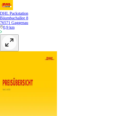
DHL Packstation
Bäumbachallee 8
76571 Gaggenau
0,9 km