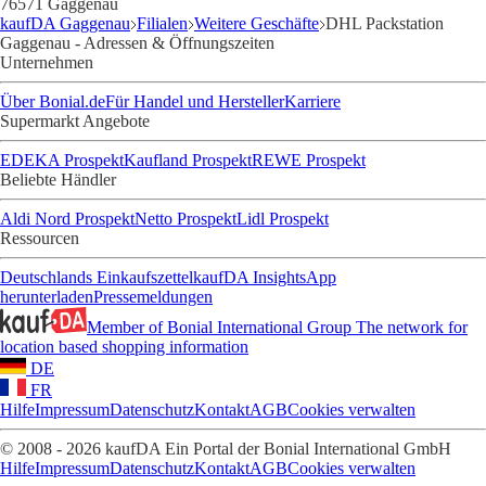
76571 Gaggenau
kaufDA Gaggenau
Filialen
Weitere Geschäfte
DHL Packstation
Gaggenau - Adressen & Öffnungszeiten
Unternehmen
Über Bonial.de
Für Handel und Hersteller
Karriere
Supermarkt Angebote
EDEKA Prospekt
Kaufland Prospekt
REWE Prospekt
Beliebte Händler
Aldi Nord Prospekt
Netto Prospekt
Lidl Prospekt
Ressourcen
Deutschlands Einkaufszettel
kaufDA Insights
App
herunterladen
Pressemeldungen
Member of Bonial International Group
The network for
location based shopping information
DE
FR
Hilfe
Impressum
Datenschutz
Kontakt
AGB
Cookies verwalten
© 2008 - 2026 kaufDA Ein Portal der Bonial International GmbH
Hilfe
Impressum
Datenschutz
Kontakt
AGB
Cookies verwalten