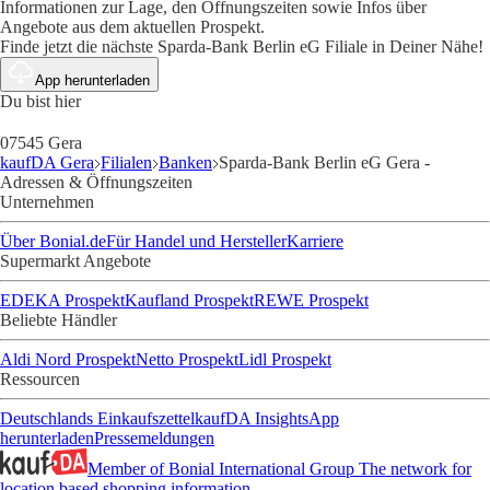
Informationen zur Lage, den Öffnungszeiten sowie Infos über
Angebote aus dem aktuellen Prospekt.
Finde jetzt die nächste Sparda-Bank Berlin eG Filiale in Deiner Nähe!
App herunterladen
Du bist hier
07545 Gera
kaufDA Gera
Filialen
Banken
Sparda-Bank Berlin eG Gera -
Adressen & Öffnungszeiten
Unternehmen
Über Bonial.de
Für Handel und Hersteller
Karriere
Supermarkt Angebote
EDEKA Prospekt
Kaufland Prospekt
REWE Prospekt
Beliebte Händler
Aldi Nord Prospekt
Netto Prospekt
Lidl Prospekt
Ressourcen
Deutschlands Einkaufszettel
kaufDA Insights
App
herunterladen
Pressemeldungen
Member of Bonial International Group
The network for
location based shopping information