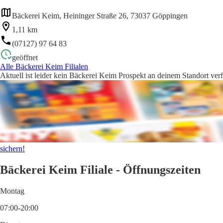
Bäckerei Keim, Heininger Straße 26, 73037 Göppingen
1,11 km
(07127) 97 64 83
geöffnet
Alle Bäckerei Keim Filialen
Aktuell ist leider kein Bäckerei Keim Prospekt an deinem Standort ver
sichern!
Bäckerei Keim Filiale - Öffnungszeiten
Montag
07:00-20:00