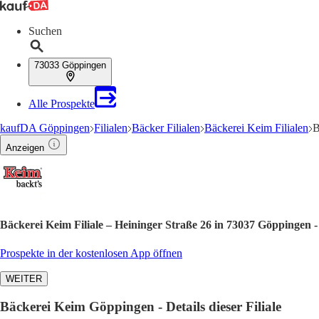
Suchen
73033 Göppingen
Alle Prospekte
kaufDA Göppingen
Filialen
Bäcker Filialen
Bäckerei Keim Filialen
B
Anzeigen
Bäckerei Keim Filiale – Heininger Straße 26 in 73037 Göppingen 
Prospekte in der kostenlosen App öffnen
WEITER
Bäckerei Keim Göppingen - Details dieser Filiale