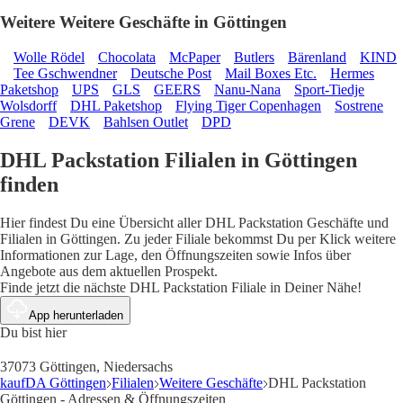
Weitere Weitere Geschäfte in Göttingen
Wolle Rödel
Chocolata
McPaper
Butlers
Bärenland
KIND
Tee Gschwendner
Deutsche Post
Mail Boxes Etc.
Hermes
Paketshop
UPS
GLS
GEERS
Nanu-Nana
Sport-Tiedje
Wolsdorff
DHL Paketshop
Flying Tiger Copenhagen
Sostrene
Grene
DEVK
Bahlsen Outlet
DPD
DHL Packstation Filialen in Göttingen
finden
Hier findest Du eine Übersicht aller DHL Packstation Geschäfte und
Filialen in Göttingen. Zu jeder Filiale bekommst Du per Klick weitere
Informationen zur Lage, den Öffnungszeiten sowie Infos über
Angebote aus dem aktuellen Prospekt.
Finde jetzt die nächste DHL Packstation Filiale in Deiner Nähe!
App herunterladen
Du bist hier
37073 Göttingen, Niedersachs
kaufDA Göttingen
Filialen
Weitere Geschäfte
DHL Packstation
Göttingen - Adressen & Öffnungszeiten