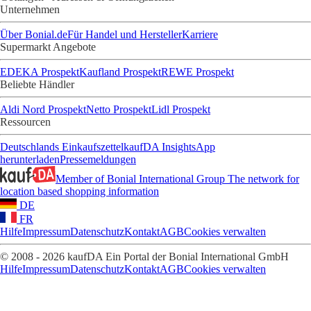
Unternehmen
Über Bonial.de
Für Handel und Hersteller
Karriere
Supermarkt Angebote
EDEKA Prospekt
Kaufland Prospekt
REWE Prospekt
Beliebte Händler
Aldi Nord Prospekt
Netto Prospekt
Lidl Prospekt
Ressourcen
Deutschlands Einkaufszettel
kaufDA Insights
App
herunterladen
Pressemeldungen
Member of Bonial International Group
The network for
location based shopping information
DE
FR
Hilfe
Impressum
Datenschutz
Kontakt
AGB
Cookies verwalten
© 2008 - 2026 kaufDA Ein Portal der Bonial International GmbH
Hilfe
Impressum
Datenschutz
Kontakt
AGB
Cookies verwalten