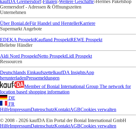
kaufDA Gremersdorf
Filialen
Weitere Geschäfte
Hermes Paketshop
Gremersdorf - Adressen & Öffnungszeiten
Unternehmen
Über Bonial.de
Für Handel und Hersteller
Karriere
Supermarkt Angebote
EDEKA Prospekt
Kaufland Prospekt
REWE Prospekt
Beliebte Händler
Aldi Nord Prospekt
Netto Prospekt
Lidl Prospekt
Ressourcen
Deutschlands Einkaufszettel
kaufDA Insights
App
herunterladen
Pressemeldungen
Member of Bonial International Group
The network for
location based shopping information
DE
FR
Hilfe
Impressum
Datenschutz
Kontakt
AGB
Cookies verwalten
© 2008 - 2026 kaufDA Ein Portal der Bonial International GmbH
Hilfe
Impressum
Datenschutz
Kontakt
AGB
Cookies verwalten