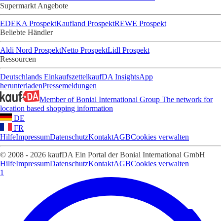
Supermarkt Angebote
EDEKA Prospekt
Kaufland Prospekt
REWE Prospekt
Beliebte Händler
Aldi Nord Prospekt
Netto Prospekt
Lidl Prospekt
Ressourcen
Deutschlands Einkaufszettel
kaufDA Insights
App
herunterladen
Pressemeldungen
Member of Bonial International Group
The network for
location based shopping information
DE
FR
Hilfe
Impressum
Datenschutz
Kontakt
AGB
Cookies verwalten
© 2008 - 2026 kaufDA Ein Portal der Bonial International GmbH
Hilfe
Impressum
Datenschutz
Kontakt
AGB
Cookies verwalten
1