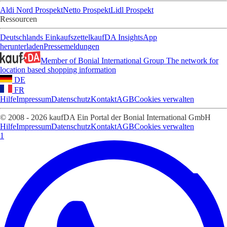
Aldi Nord Prospekt
Netto Prospekt
Lidl Prospekt
Ressourcen
Deutschlands Einkaufszettel
kaufDA Insights
App
herunterladen
Pressemeldungen
Member of Bonial International Group
The network for
location based shopping information
DE
FR
Hilfe
Impressum
Datenschutz
Kontakt
AGB
Cookies verwalten
© 2008 - 2026 kaufDA Ein Portal der Bonial International GmbH
Hilfe
Impressum
Datenschutz
Kontakt
AGB
Cookies verwalten
1