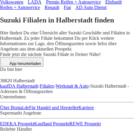
Volkswagen
LADA
Premio Reifen + Autoservice
Ehrhardt
Reifen + Autoservice
Renault
Fiat
AD Auto Dienst
Suzuki Filialen in Halberstadt finden
Hier findest Du eine Übersicht aller Suzuki Geschäfte und Filialen in
Halberstadt. Zu jeder Filiale bekommst Du per Klick weitere
Informationen zur Lage, den Öffnungszeiten sowie Infos über
Angebote aus dem aktuellen Prospekt.
Finde jetzt die nächste Suzuki Filiale in Deiner Nähe!
App herunterladen
Du bist hier
38820 Halberstadt
kaufDA Halberstadt
Filialen
Werkstatt & Auto
Suzuki Halberstadt -
Adressen & Öffnungszeiten
Unternehmen
Über Bonial.de
Für Handel und Hersteller
Karriere
Supermarkt Angebote
EDEKA Prospekt
Kaufland Prospekt
REWE Prospekt
Beliebte Händler