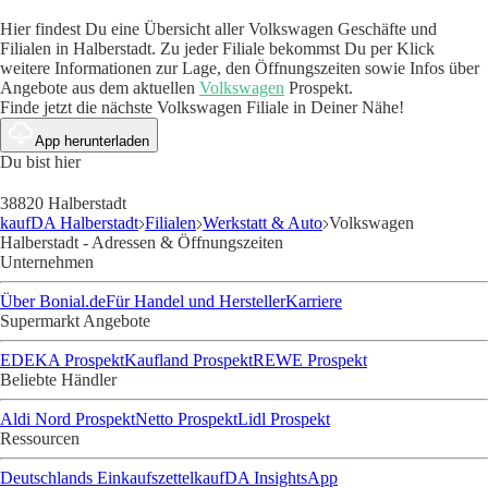
Hier findest Du eine Übersicht aller Volkswagen Geschäfte und
Filialen in Halberstadt. Zu jeder Filiale bekommst Du per Klick
weitere Informationen zur Lage, den Öffnungszeiten sowie Infos über
Angebote aus dem aktuellen
Volkswagen
Prospekt.
Finde jetzt die nächste Volkswagen Filiale in Deiner Nähe!
App herunterladen
Du bist hier
38820 Halberstadt
kaufDA Halberstadt
Filialen
Werkstatt & Auto
Volkswagen
Halberstadt - Adressen & Öffnungszeiten
Unternehmen
Über Bonial.de
Für Handel und Hersteller
Karriere
Supermarkt Angebote
EDEKA Prospekt
Kaufland Prospekt
REWE Prospekt
Beliebte Händler
Aldi Nord Prospekt
Netto Prospekt
Lidl Prospekt
Ressourcen
Deutschlands Einkaufszettel
kaufDA Insights
App