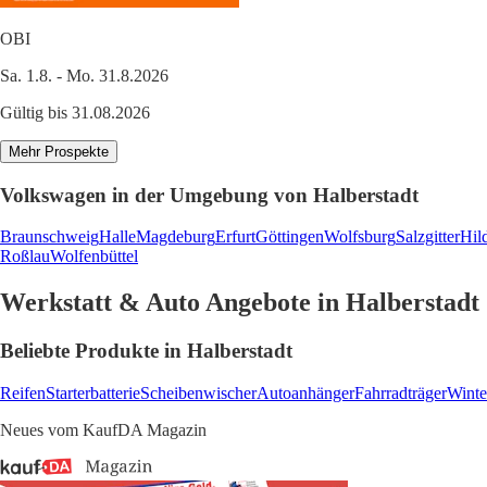
OBI
Sa. 1.8. - Mo. 31.8.2026
Gültig bis 31.08.2026
Mehr Prospekte
Volkswagen in der Umgebung von Halberstadt
Braunschweig
Halle
Magdeburg
Erfurt
Göttingen
Wolfsburg
Salzgitter
Hil
Roßlau
Wolfenbüttel
Werkstatt & Auto Angebote in Halberstadt
Beliebte Produkte in Halberstadt
Reifen
Starterbatterie
Scheibenwischer
Autoanhänger
Fahrradträger
Winte
Neues vom KaufDA Magazin