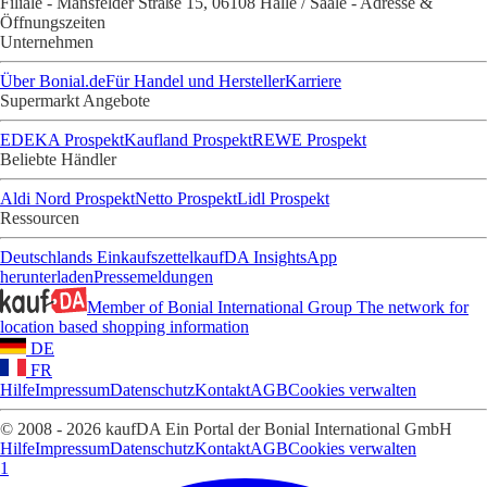
Filiale - Mansfelder Straße 15, 06108 Halle / Saale - Adresse &
Öffnungszeiten
Unternehmen
Über Bonial.de
Für Handel und Hersteller
Karriere
Supermarkt Angebote
EDEKA Prospekt
Kaufland Prospekt
REWE Prospekt
Beliebte Händler
Aldi Nord Prospekt
Netto Prospekt
Lidl Prospekt
Ressourcen
Deutschlands Einkaufszettel
kaufDA Insights
App
herunterladen
Pressemeldungen
Member of Bonial International Group
The network for
location based shopping information
DE
FR
Hilfe
Impressum
Datenschutz
Kontakt
AGB
Cookies verwalten
© 2008 - 2026 kaufDA Ein Portal der Bonial International GmbH
Hilfe
Impressum
Datenschutz
Kontakt
AGB
Cookies verwalten
1