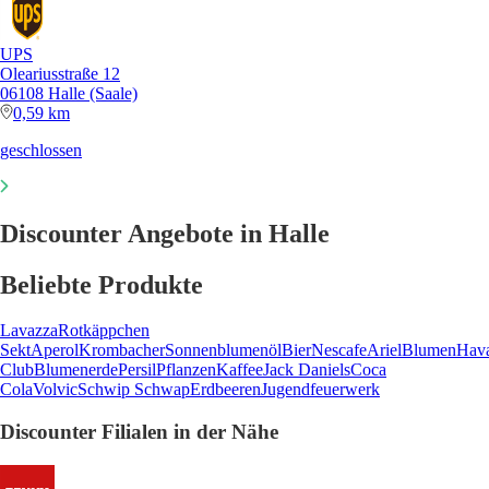
UPS
Oleariusstraße 12
06108 Halle (Saale)
0,59 km
geschlossen
Discounter Angebote in Halle
Beliebte Produkte
Lavazza
Rotkäppchen
Sekt
Aperol
Krombacher
Sonnenblumenöl
Bier
Nescafe
Ariel
Blumen
Hav
Club
Blumenerde
Persil
Pflanzen
Kaffee
Jack Daniels
Coca
Cola
Volvic
Schwip Schwap
Erdbeeren
Jugendfeuerwerk
Discounter Filialen in der Nähe