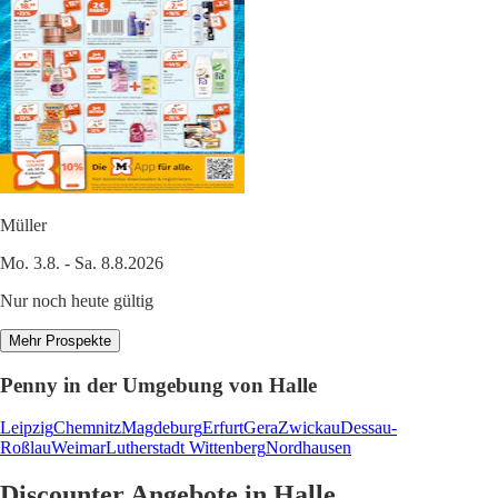
Müller
Mo. 3.8. - Sa. 8.8.2026
Nur noch heute gültig
Mehr Prospekte
Penny in der Umgebung von Halle
Leipzig
Chemnitz
Magdeburg
Erfurt
Gera
Zwickau
Dessau-
Roßlau
Weimar
Lutherstadt Wittenberg
Nordhausen
Discounter Angebote in Halle