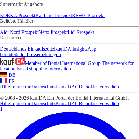
Supermarkt Angebote
EDEKA Prospekt
Kaufland Prospekt
REWE Prospekt
Beliebte Händler
Aldi Nord Prospekt
Netto Prospekt
Lidl Prospekt
Ressourcen
Deutschlands Einkaufszettel
kaufDA Insights
App
herunterladen
Pressemeldungen
Member of Bonial International Group
The network for
location based shopping information
DE
FR
Hilfe
Impressum
Datenschutz
Kontakt
AGB
Cookies verwalten
© 2008 - 2026 kaufDA Ein Portal der Bonial International GmbH
Hilfe
Impressum
Datenschutz
Kontakt
AGB
Cookies verwalten
1