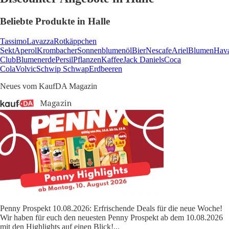
Beliebte Produkte in Halle
Tassimo
Lavazza
Rotkäppchen
Sekt
Aperol
Krombacher
Sonnenblumenöl
Bier
Nescafe
Ariel
Blumen
Hav
Club
Blumenerde
Persil
Pflanzen
Kaffee
Jack Daniels
Coca
Cola
Volvic
Schwip Schwap
Erdbeeren
Neues vom KaufDA Magazin
Penny Prospekt 10.08.2026: Erfrischende Deals für die neue Woche!
Wir haben für euch den neuesten Penny Prospekt ab dem 10.08.2026
mit den Highlights auf einen Blick!
...