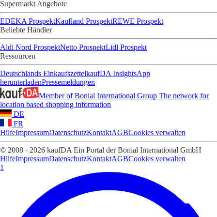
Supermarkt Angebote
EDEKA Prospekt
Kaufland Prospekt
REWE Prospekt
Beliebte Händler
Aldi Nord Prospekt
Netto Prospekt
Lidl Prospekt
Ressourcen
Deutschlands Einkaufszettel
kaufDA Insights
App
herunterladen
Pressemeldungen
Member of Bonial International Group
The network for
location based shopping information
DE
FR
Hilfe
Impressum
Datenschutz
Kontakt
AGB
Cookies verwalten
© 2008 - 2026 kaufDA Ein Portal der Bonial International GmbH
Hilfe
Impressum
Datenschutz
Kontakt
AGB
Cookies verwalten
1