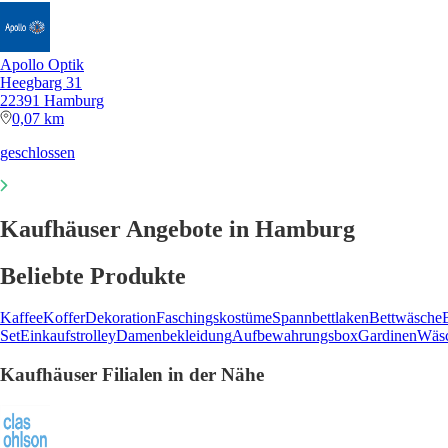
Apollo Optik
Heegbarg 31
22391 Hamburg
0,07 km
geschlossen
Kaufhäuser Angebote in Hamburg
Beliebte Produkte
Kaffee
Koffer
Dekoration
Faschingskostüme
Spannbettlaken
Bettwäsche
Set
Einkaufstrolley
Damenbekleidung
Aufbewahrungsbox
Gardinen
Wäsc
Kaufhäuser Filialen in der Nähe