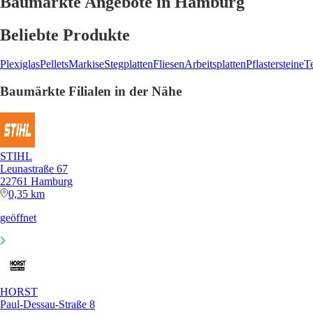
Baumärkte Angebote in Hamburg
Beliebte Produkte
Plexiglas
Pellets
Markise
Stegplatten
Fliesen
Arbeitsplatten
Pflastersteine
T
Baumärkte Filialen in der Nähe
STIHL
Leunastraße 67
22761 Hamburg
0,35 km
geöffnet
HORST
Paul-Dessau-Straße 8