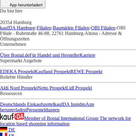
App herunterladen!
Du bist hier
20354 Hamburg
kaufDA Hamburg
Filialen
Baumärkte Filialen
OBI Filialen
OBI
Filiale - Ruhrstraße 46-88, 22761 Hamburg-Altona - Adresse &
Öffnungszeiten
Unternehmen
Über Bonial.de
Für Handel und Hersteller
Karriere
Supermarkt Angebote
EDEKA Prospekt
Kaufland Prospekt
REWE Prospekt
Beliebte Händler
Aldi Nord Prospekt
Netto Prospekt
Lidl Prospekt
Ressourcen
Deutschlands Einkaufszettel
kaufDA Insights
App
herunterladen
Pressemeldungen
Member of Bonial International Group
The network for
location based shopping information
DE
FR