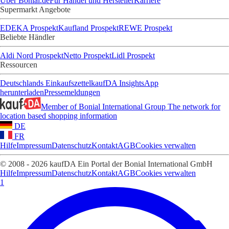
Über Bonial.de
Für Handel und Hersteller
Karriere
Supermarkt Angebote
EDEKA Prospekt
Kaufland Prospekt
REWE Prospekt
Beliebte Händler
Aldi Nord Prospekt
Netto Prospekt
Lidl Prospekt
Ressourcen
Deutschlands Einkaufszettel
kaufDA Insights
App
herunterladen
Pressemeldungen
Member of Bonial International Group
The network for
location based shopping information
DE
FR
Hilfe
Impressum
Datenschutz
Kontakt
AGB
Cookies verwalten
© 2008 - 2026 kaufDA Ein Portal der Bonial International GmbH
Hilfe
Impressum
Datenschutz
Kontakt
AGB
Cookies verwalten
1