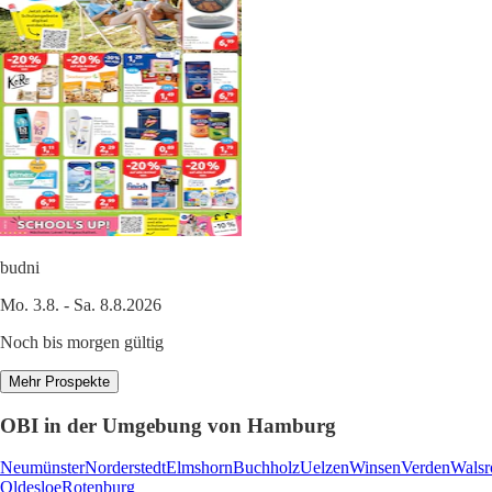
budni
Mo. 3.8. - Sa. 8.8.2026
Noch bis morgen gültig
Mehr Prospekte
OBI in der Umgebung von Hamburg
Neumünster
Norderstedt
Elmshorn
Buchholz
Uelzen
Winsen
Verden
Walsr
Oldesloe
Rotenburg