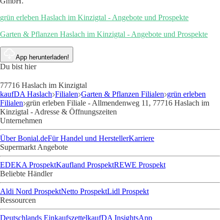
GmbH.
grün erleben Haslach im Kinzigtal - Angebote und Prospekte
Garten & Pflanzen Haslach im Kinzigtal - Angebote und Prospekte
App herunterladen!
Du bist hier
77716 Haslach im Kinzigtal
kaufDA Haslach
Filialen
Garten & Pflanzen Filialen
grün erleben
Filialen
grün erleben Filiale - Allmendenweg 11, 77716 Haslach im
Kinzigtal - Adresse & Öffnungszeiten
Unternehmen
Über Bonial.de
Für Handel und Hersteller
Karriere
Supermarkt Angebote
EDEKA Prospekt
Kaufland Prospekt
REWE Prospekt
Beliebte Händler
Aldi Nord Prospekt
Netto Prospekt
Lidl Prospekt
Ressourcen
Deutschlands Einkaufszettel
kaufDA Insights
App