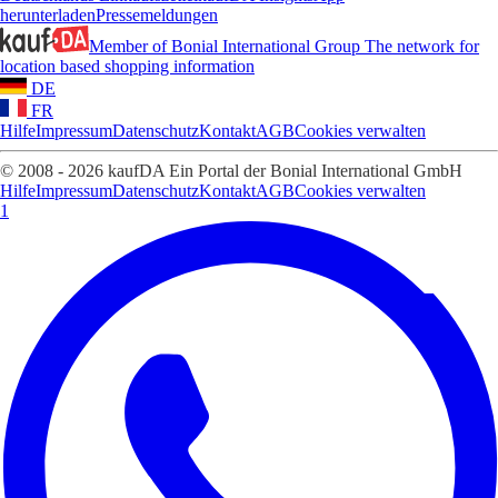
herunterladen
Pressemeldungen
Member of Bonial International Group
The network for
location based shopping information
DE
FR
Hilfe
Impressum
Datenschutz
Kontakt
AGB
Cookies verwalten
© 2008 - 2026 kaufDA Ein Portal der Bonial International GmbH
Hilfe
Impressum
Datenschutz
Kontakt
AGB
Cookies verwalten
1