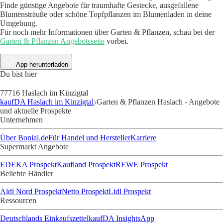
Finde günstige Angebote für traumhafte Gestecke, ausgefallene
Blumensträuße oder schöne Topfpflanzen im Blumenladen in deine
Umgebung.
Für noch mehr Informationen über Garten & Pflanzen, schau bei der
Garten & Pflanzen Angebotsseite
vorbei.
App herunterladen
Du bist hier
77716 Haslach im Kinzigtal
kaufDA Haslach im Kinzigtal
Garten & Pflanzen Haslach - Angebote
und aktuelle Prospekte
Unternehmen
Über Bonial.de
Für Handel und Hersteller
Karriere
Supermarkt Angebote
EDEKA Prospekt
Kaufland Prospekt
REWE Prospekt
Beliebte Händler
Aldi Nord Prospekt
Netto Prospekt
Lidl Prospekt
Ressourcen
Deutschlands Einkaufszettel
kaufDA Insights
App