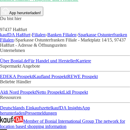
App herunterladen!
Du bist hier
97437 Haßfurt
kaufDA Haßfurt
Filialen
Banken Filialen
Sparkasse Ostunterfranken
Filialen
Sparkasse Ostunterfranken Filiale - Marktplatz 14/15, 97437
Haßfurt - Adresse & Öffnungszeiten
Unternehmen
Über Bonial.de
Für Handel und Hersteller
Karriere
Supermarkt Angebote
EDEKA Prospekt
Kaufland Prospekt
REWE Prospekt
Beliebte Händler
Aldi Nord Prospekt
Netto Prospekt
Lidl Prospekt
Ressourcen
Deutschlands Einkaufszettel
kaufDA Insights
App
herunterladen
Pressemeldungen
Member of Bonial International Group
The network for
location based shopping information