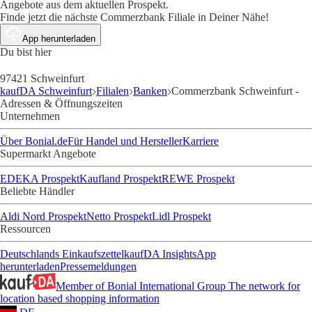
Angebote aus dem aktuellen Prospekt.
Finde jetzt die nächste Commerzbank Filiale in Deiner Nähe!
App herunterladen
Du bist hier
97421 Schweinfurt
kaufDA Schweinfurt
Filialen
Banken
Commerzbank Schweinfurt -
Adressen & Öffnungszeiten
Unternehmen
Über Bonial.de
Für Handel und Hersteller
Karriere
Supermarkt Angebote
EDEKA Prospekt
Kaufland Prospekt
REWE Prospekt
Beliebte Händler
Aldi Nord Prospekt
Netto Prospekt
Lidl Prospekt
Ressourcen
Deutschlands Einkaufszettel
kaufDA Insights
App
herunterladen
Pressemeldungen
Member of Bonial International Group
The network for
location based shopping information