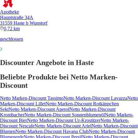
Apotheke
Hauptstraße 34A
31559 Haste b Wunstorf
0,72 km
geschlossen
Discounter Angebote in Haste
Beliebte Produkte bei Netto Marken-
Discount
Netto Marken-Discount Tassimo
Netto Marken-Discount Lavazza
Netto
Marken-Discount Lillet
Netto Marken-Discount Rotkäppchen
Sekt
Netto Marken-Discount Aperol
Netto Marken-Discount
Krombacher
Netto Marken-Discount Sonnenblumenöl
Netto Marken-
Discount Bier
Netto Marken-Discount Ur-Krostitzer
Netto Marken-
Discount Nescafe
Netto Marken-Discount Ariel
Netto Marken-Discount
Blumen
Netto Marken-Discount Havana Club
Netto Marken-Discount
Blumenerde
Netto Marken-Discount Persil
Netto Marken-Discount