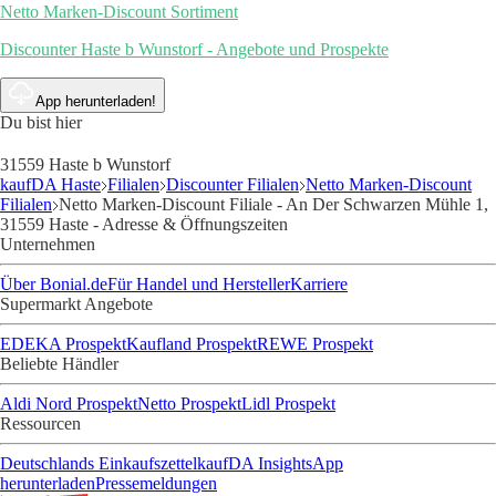
Netto Marken-Discount Sortiment
Discounter Haste b Wunstorf - Angebote und Prospekte
App herunterladen!
Du bist hier
31559 Haste b Wunstorf
kaufDA Haste
Filialen
Discounter Filialen
Netto Marken-Discount
Filialen
Netto Marken-Discount Filiale - An Der Schwarzen Mühle 1,
31559 Haste - Adresse & Öffnungszeiten
Unternehmen
Über Bonial.de
Für Handel und Hersteller
Karriere
Supermarkt Angebote
EDEKA Prospekt
Kaufland Prospekt
REWE Prospekt
Beliebte Händler
Aldi Nord Prospekt
Netto Prospekt
Lidl Prospekt
Ressourcen
Deutschlands Einkaufszettel
kaufDA Insights
App
herunterladen
Pressemeldungen