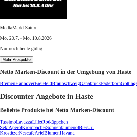
MediaMarkt Saturn
Mo. 20.7. - Mo. 10.8.2026
Nur noch heute gültig
Mehr Prospekte
Netto Marken-Discount in der Umgebung von Haste
Bremen
Hannover
Bielefeld
Braunschweig
Osnabrück
Paderborn
Götting
Discounter Angebote in Haste
Beliebte Produkte bei Netto Marken-Discount
Tassimo
Lavazza
Lillet
Rotkäppchen
Sekt
Aperol
Krombacher
Sonnenblumenöl
Bier
Ur-
Krostitzer
Nescafe
Ariel
Blumen
Havana