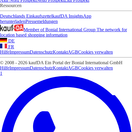
Aldi Nord Prospekt
Netto Prospekt
Lidl Prospekt
Ressourcen
Deutschlands Einkaufszettel
kaufDA Insights
App
herunterladen
Pressemeldungen
Member of Bonial International Group
The network for
location based shopping information
DE
FR
Hilfe
Impressum
Datenschutz
Kontakt
AGB
Cookies verwalten
© 2008 - 2026 kaufDA Ein Portal der Bonial International GmbH
Hilfe
Impressum
Datenschutz
Kontakt
AGB
Cookies verwalten
1