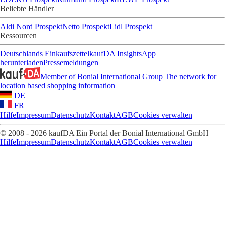
Beliebte Händler
Aldi Nord Prospekt
Netto Prospekt
Lidl Prospekt
Ressourcen
Deutschlands Einkaufszettel
kaufDA Insights
App
herunterladen
Pressemeldungen
Member of Bonial International Group
The network for
location based shopping information
DE
FR
Hilfe
Impressum
Datenschutz
Kontakt
AGB
Cookies verwalten
© 2008 - 2026 kaufDA Ein Portal der Bonial International GmbH
Hilfe
Impressum
Datenschutz
Kontakt
AGB
Cookies verwalten