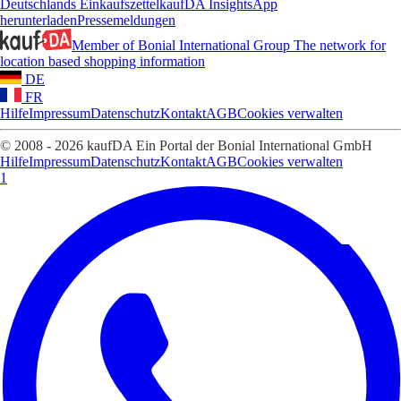
Deutschlands Einkaufszettel
kaufDA Insights
App
herunterladen
Pressemeldungen
Member of Bonial International Group
The network for
location based shopping information
DE
FR
Hilfe
Impressum
Datenschutz
Kontakt
AGB
Cookies verwalten
© 2008 - 2026 kaufDA Ein Portal der Bonial International GmbH
Hilfe
Impressum
Datenschutz
Kontakt
AGB
Cookies verwalten
1