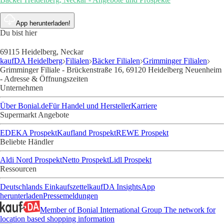
App herunterladen!
Du bist hier
69115 Heidelberg, Neckar
kaufDA Heidelberg
Filialen
Bäcker Filialen
Grimminger Filialen
Grimminger Filiale - Brückenstraße 16, 69120 Heidelberg Neuenheim
- Adresse & Öffnungszeiten
Unternehmen
Über Bonial.de
Für Handel und Hersteller
Karriere
Supermarkt Angebote
EDEKA Prospekt
Kaufland Prospekt
REWE Prospekt
Beliebte Händler
Aldi Nord Prospekt
Netto Prospekt
Lidl Prospekt
Ressourcen
Deutschlands Einkaufszettel
kaufDA Insights
App
herunterladen
Pressemeldungen
Member of Bonial International Group
The network for
location based shopping information