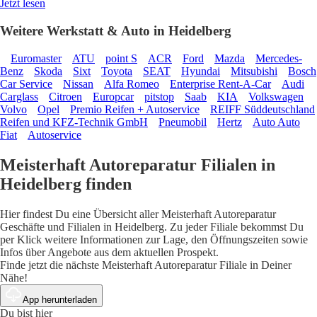
Jetzt lesen
Weitere Werkstatt & Auto in Heidelberg
Euromaster
ATU
point S
ACR
Ford
Mazda
Mercedes-
Benz
Skoda
Sixt
Toyota
SEAT
Hyundai
Mitsubishi
Bosch
Car Service
Nissan
Alfa Romeo
Enterprise Rent-A-Car
Audi
Carglass
Citroen
Europcar
pitstop
Saab
KIA
Volkswagen
Volvo
Opel
Premio Reifen + Autoservice
REIFF Süddeutschland
Reifen und KFZ-Technik GmbH
Pneumobil
Hertz
Auto Auto
Fiat
Autoservice
Meisterhaft Autoreparatur Filialen in
Heidelberg finden
Hier findest Du eine Übersicht aller Meisterhaft Autoreparatur
Geschäfte und Filialen in Heidelberg. Zu jeder Filiale bekommst Du
per Klick weitere Informationen zur Lage, den Öffnungszeiten sowie
Infos über Angebote aus dem aktuellen Prospekt.
Finde jetzt die nächste Meisterhaft Autoreparatur Filiale in Deiner
Nähe!
App herunterladen
Du bist hier