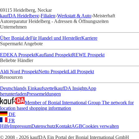
69115 Heidelberg, Neckar
kaufDA Heidelberg
Filialen
Werkstatt & Auto
Meisterhaft
Autoreparatur Heidelberg - Adressen & Öffnungszeiten
Unternehmen
Über Bonial.de
Für Handel und Hersteller
Karriere
Supermarkt Angebote
EDEKA Prospekt
Kaufland Prospekt
REWE Prospekt
Beliebte Händler
Aldi Nord Prospekt
Netto Prospekt
Lidl Prospekt
Ressourcen
Deutschlands Einkaufszettel
kaufDA Insights
App
herunterladen
Pressemeldungen
Member of Bonial International Group
The network for
location based shopping information
DE
FR
Hilfe
Impressum
Datenschutz
Kontakt
AGB
Cookies verwalten
© 2008 - 2026 kaufDA Ein Portal der Bonial International GmbH