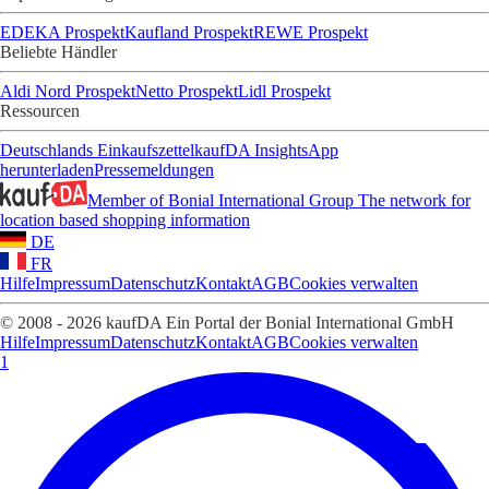
EDEKA Prospekt
Kaufland Prospekt
REWE Prospekt
Beliebte Händler
Aldi Nord Prospekt
Netto Prospekt
Lidl Prospekt
Ressourcen
Deutschlands Einkaufszettel
kaufDA Insights
App
herunterladen
Pressemeldungen
Member of Bonial International Group
The network for
location based shopping information
DE
FR
Hilfe
Impressum
Datenschutz
Kontakt
AGB
Cookies verwalten
© 2008 - 2026 kaufDA Ein Portal der Bonial International GmbH
Hilfe
Impressum
Datenschutz
Kontakt
AGB
Cookies verwalten
1