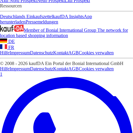
Aldi Nord Prospekt
Netto Prospekt
Lidl Prospekt
Ressourcen
Deutschlands Einkaufszettel
kaufDA Insights
App
herunterladen
Pressemeldungen
Member of Bonial International Group
The network for
location based shopping information
DE
FR
Hilfe
Impressum
Datenschutz
Kontakt
AGB
Cookies verwalten
© 2008 - 2026 kaufDA Ein Portal der Bonial International GmbH
Hilfe
Impressum
Datenschutz
Kontakt
AGB
Cookies verwalten
1