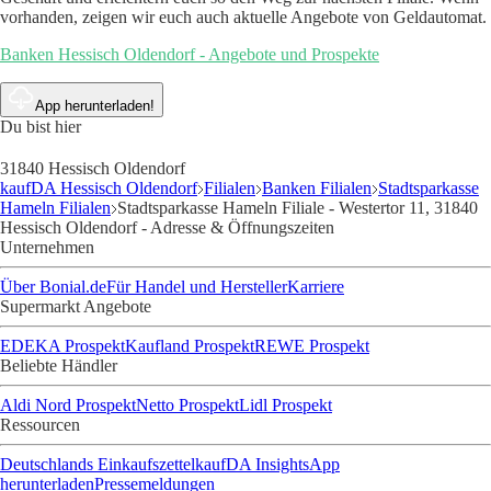
vorhanden, zeigen wir euch auch aktuelle Angebote von Geldautomat.
Banken Hessisch Oldendorf - Angebote und Prospekte
App herunterladen!
Du bist hier
31840 Hessisch Oldendorf
kaufDA Hessisch Oldendorf
Filialen
Banken Filialen
Stadtsparkasse
Hameln Filialen
Stadtsparkasse Hameln Filiale - Westertor 11, 31840
Hessisch Oldendorf - Adresse & Öffnungszeiten
Unternehmen
Über Bonial.de
Für Handel und Hersteller
Karriere
Supermarkt Angebote
EDEKA Prospekt
Kaufland Prospekt
REWE Prospekt
Beliebte Händler
Aldi Nord Prospekt
Netto Prospekt
Lidl Prospekt
Ressourcen
Deutschlands Einkaufszettel
kaufDA Insights
App
herunterladen
Pressemeldungen