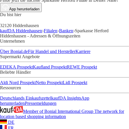
Finde jetzt die nächste Sparkasse Herford Filiale in Deiner Nähe!
App herunterladen
Du bist hier
32120 Hiddenhausen
kaufDA Hiddenhausen
Filialen
Banken
Sparkasse Herford
Hiddenhausen - Adressen & Öffnungszeiten
Unternehmen
Über Bonial.de
Für Handel und Hersteller
Karriere
Supermarkt Angebote
EDEKA Prospekt
Kaufland Prospekt
REWE Prospekt
Beliebte Händler
Aldi Nord Prospekt
Netto Prospekt
Lidl Prospekt
Ressourcen
Deutschlands Einkaufszettel
kaufDA Insights
App
herunterladen
Pressemeldungen
Member of Bonial International Group
The network for
location based shopping information
DE
FR