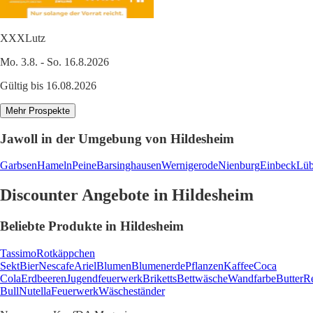
XXXLutz
Mo. 3.8. - So. 16.8.2026
Gültig bis 16.08.2026
Mehr Prospekte
Jawoll in der Umgebung von Hildesheim
Garbsen
Hameln
Peine
Barsinghausen
Wernigerode
Nienburg
Einbeck
Lüb
Discounter Angebote in Hildesheim
Beliebte Produkte in Hildesheim
Tassimo
Rotkäppchen
Sekt
Bier
Nescafe
Ariel
Blumen
Blumenerde
Pflanzen
Kaffee
Coca
Cola
Erdbeeren
Jugendfeuerwerk
Briketts
Bettwäsche
Wandfarbe
Butter
R
Bull
Nutella
Feuerwerk
Wäscheständer