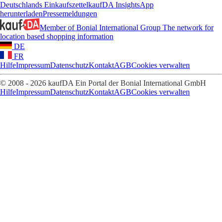
Deutschlands Einkaufszettel
kaufDA Insights
App
herunterladen
Pressemeldungen
Member of Bonial International Group
The network for
location based shopping information
DE
FR
Hilfe
Impressum
Datenschutz
Kontakt
AGB
Cookies verwalten
© 2008 - 2026 kaufDA Ein Portal der Bonial International GmbH
Hilfe
Impressum
Datenschutz
Kontakt
AGB
Cookies verwalten