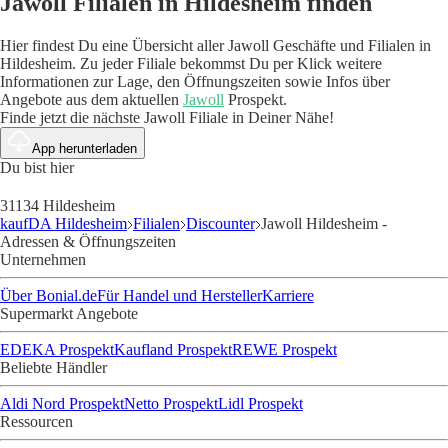
Jawoll Filialen in Hildesheim finden
Hier findest Du eine Übersicht aller Jawoll Geschäfte und Filialen in
Hildesheim. Zu jeder Filiale bekommst Du per Klick weitere
Informationen zur Lage, den Öffnungszeiten sowie Infos über
Angebote aus dem aktuellen
Jawoll
Prospekt.
Finde jetzt die nächste Jawoll Filiale in Deiner Nähe!
App herunterladen
Du bist hier
31134 Hildesheim
kaufDA Hildesheim
Filialen
Discounter
Jawoll Hildesheim -
Adressen & Öffnungszeiten
Unternehmen
Über Bonial.de
Für Handel und Hersteller
Karriere
Supermarkt Angebote
EDEKA Prospekt
Kaufland Prospekt
REWE Prospekt
Beliebte Händler
Aldi Nord Prospekt
Netto Prospekt
Lidl Prospekt
Ressourcen