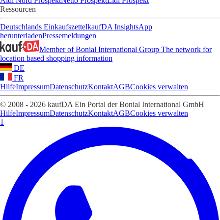
Aldi Nord Prospekt
Netto Prospekt
Lidl Prospekt
Ressourcen
Deutschlands Einkaufszettel
kaufDA Insights
App
herunterladen
Pressemeldungen
Member of Bonial International Group
The network for
location based shopping information
DE
FR
Hilfe
Impressum
Datenschutz
Kontakt
AGB
Cookies verwalten
© 2008 - 2026 kaufDA Ein Portal der Bonial International GmbH
Hilfe
Impressum
Datenschutz
Kontakt
AGB
Cookies verwalten
1