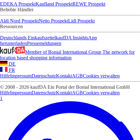
EDEKA Prospekt
Kaufland Prospekt
REWE Prospekt
Beliebte Händler
Aldi Nord Prospekt
Netto Prospekt
Lidl Prospekt
Ressourcen
Deutschlands Einkaufszettel
kaufDA Insights
App
herunterladen
Pressemeldungen
Member of Bonial International Group
The network for
location based shopping information
DE
FR
Hilfe
Impressum
Datenschutz
Kontakt
AGB
Cookies verwalten
© 2008 - 2026 kaufDA Ein Portal der Bonial International GmbH
Hilfe
Impressum
Datenschutz
Kontakt
AGB
Cookies verwalten
1