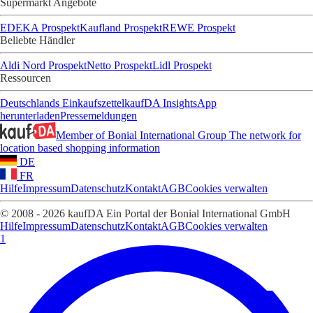
Supermarkt Angebote
EDEKA Prospekt
Kaufland Prospekt
REWE Prospekt
Beliebte Händler
Aldi Nord Prospekt
Netto Prospekt
Lidl Prospekt
Ressourcen
Deutschlands Einkaufszettel
kaufDA Insights
App
herunterladen
Pressemeldungen
Member of Bonial International Group
The network for
location based shopping information
DE
FR
Hilfe
Impressum
Datenschutz
Kontakt
AGB
Cookies verwalten
© 2008 - 2026 kaufDA Ein Portal der Bonial International GmbH
Hilfe
Impressum
Datenschutz
Kontakt
AGB
Cookies verwalten
1