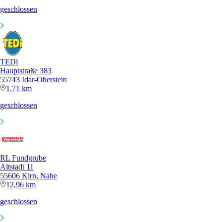
geschlossen
TEDi
Hauptstraße 383
55743 Idar-Oberstein
1,71 km
geschlossen
RL Fundgrube
Altstadt 11
55606 Kirn, Nahe
12,96 km
geschlossen