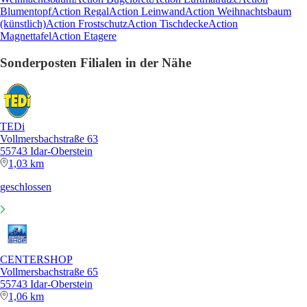
Blumentopf
Action Regal
Action Leinwand
Action Weihnachtsbaum
(künstlich)
Action Frostschutz
Action Tischdecke
Action
Magnettafel
Action Etagere
Sonderposten Filialen in der Nähe
TEDi
Vollmersbachstraße 63
55743 Idar-Oberstein
1,03 km
geschlossen
CENTERSHOP
Vollmersbachstraße 65
55743 Idar-Oberstein
1,06 km