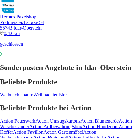
Hermes Paketshop
Vollmersbachstraße 54
55743 Idar-Oberstein
0,42 km
geschlossen
Sonderposten Angebote in Idar-Oberstein
Beliebte Produkte
Weihnachtsbaum
Weihnachten
Bier
Beliebte Produkte bei Action
Action Feuerwerk
Action Umzugskartons
Action Blumenerde
Action
Wäscheständer
Action Aufbewahrungsbox
Action Hundepool
Action
Koffer
Action Pavillon
Action Gartenmöbel
Action
Weihnachtsbaum
Action Bügelbrett
Action Luftmatratze
Action