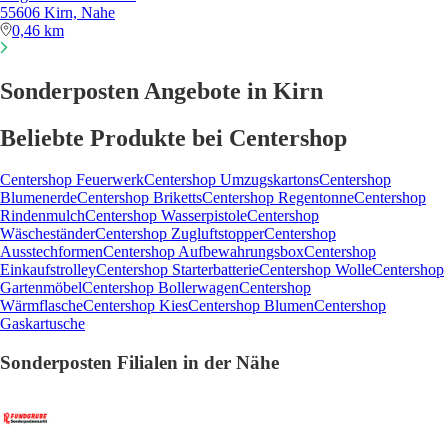
55606 Kirn, Nahe
0,46 km
Sonderposten Angebote in Kirn
Beliebte Produkte bei Centershop
Centershop Feuerwerk
Centershop Umzugskartons
Centershop
Blumenerde
Centershop Briketts
Centershop Regentonne
Centershop
Rindenmulch
Centershop Wasserpistole
Centershop
Wäscheständer
Centershop Zugluftstopper
Centershop
Ausstechformen
Centershop Aufbewahrungsbox
Centershop
Einkaufstrolley
Centershop Starterbatterie
Centershop Wolle
Centershop
Gartenmöbel
Centershop Bollerwagen
Centershop
Wärmflasche
Centershop Kies
Centershop Blumen
Centershop
Gaskartusche
Sonderposten Filialen in der Nähe