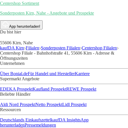
Centershop Sortiment
Sonderposten Kirn, Nahe - Angebote und Prospekte
App herunterladen!
Du bist hier
55606 Kirn, Nahe
kaufDA Kirn
Filialen
Sonderposten Filialen
Centershop Filialen
Centershop Filiale - Bahnhofstraße 41, 55606 Kirn - Adresse &
Öffnungszeiten
Unternehmen
Über Bonial.de
Für Handel und Hersteller
Karriere
Supermarkt Angebote
EDEKA Prospekt
Kaufland Prospekt
REWE Prospekt
Beliebte Händler
Aldi Nord Prospekt
Netto Prospekt
Lidl Prospekt
Ressourcen
Deutschlands Einkaufszettel
kaufDA Insights
App
herunterladen
Pressemeldungen