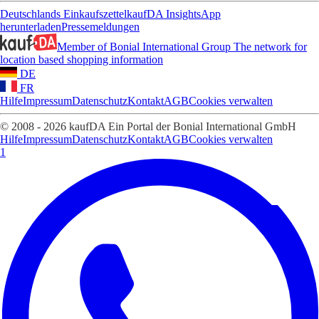
Deutschlands Einkaufszettel
kaufDA Insights
App
herunterladen
Pressemeldungen
Member of Bonial International Group
The network for
location based shopping information
DE
FR
Hilfe
Impressum
Datenschutz
Kontakt
AGB
Cookies verwalten
© 2008 - 2026 kaufDA Ein Portal der Bonial International GmbH
Hilfe
Impressum
Datenschutz
Kontakt
AGB
Cookies verwalten
1