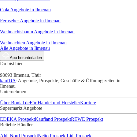
Cola
Angebote in Ilmenau
Fernseher
Angebote in Ilmenau
Weihnachtsbaum
Angebote in Ilmenau
Weihnachten
Angebote in Ilmenau
Alle Angebote in Ilmenau
App herunterladen
Du bist hier
98693 Ilmenau, Thür
kaufDA
Angebote, Prospekte, Geschäfte & Öffnungszeiten in
Ilmenau
Unternehmen
Über Bonial.de
Für Handel und Hersteller
Karriere
Supermarkt Angebote
EDEKA Prospekt
Kaufland Prospekt
REWE Prospekt
Beliebte Händler
Aldi Nord Prospekt
Netto Prospekt
Lidl Prospekt