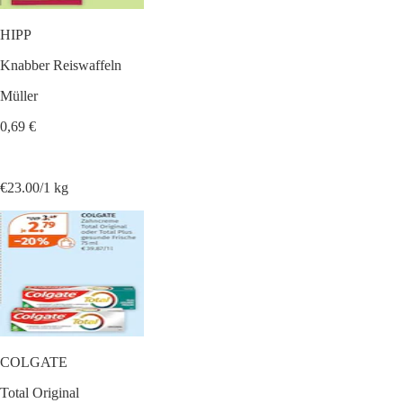
HIPP
Knabber Reiswaffeln
Müller
0,69 €
€23.00/1 kg
COLGATE
Total Original