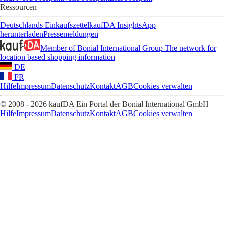
Ressourcen
Deutschlands Einkaufszettel
kaufDA Insights
App
herunterladen
Pressemeldungen
Member of Bonial International Group
The network for
location based shopping information
DE
FR
Hilfe
Impressum
Datenschutz
Kontakt
AGB
Cookies verwalten
© 2008 - 2026 kaufDA Ein Portal der Bonial International GmbH
Hilfe
Impressum
Datenschutz
Kontakt
AGB
Cookies verwalten