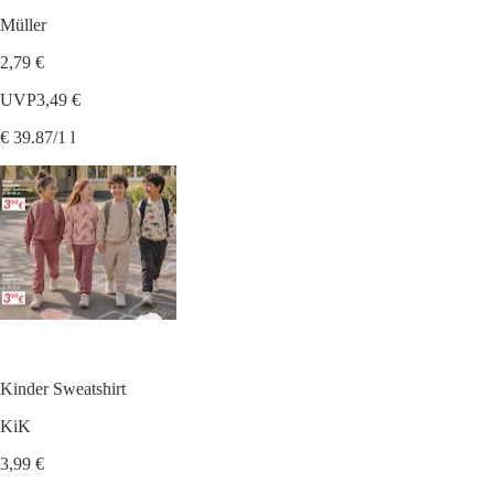
Müller
2,79 €
UVP
3,49 €
€ 39.87/1 l
Kinder Sweatshirt
KiK
3,99 €