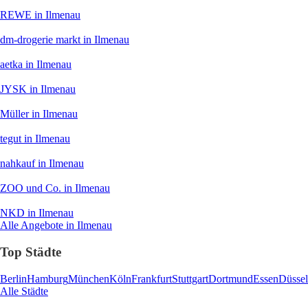
REWE
in Ilmenau
dm-drogerie markt
in Ilmenau
aetka
in Ilmenau
JYSK
in Ilmenau
Müller
in Ilmenau
tegut
in Ilmenau
nahkauf
in Ilmenau
ZOO und Co.
in Ilmenau
NKD
in Ilmenau
Alle Angebote in Ilmenau
Top Städte
Berlin
Hamburg
München
Köln
Frankfurt
Stuttgart
Dortmund
Essen
Düssel
Alle Städte