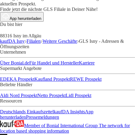
aktuellen Prospekt.
Finde jetzt die nächste GLS Filiale in Deiner Nähe!
App herunterladen
Du bist hier
88316 Isny im Allgäu
kaufDA Isny
Filialen
Weitere Geschäfte
GLS Isny - Adressen &
Öffnungszeiten
Unternehmen
Über Bonial.de
Für Handel und Hersteller
Karriere
Supermarkt Angebote
EDEKA Prospekt
Kaufland Prospekt
REWE Prospekt
Beliebte Händler
Aldi Nord Prospekt
Netto Prospekt
Lidl Prospekt
Ressourcen
Deutschlands Einkaufszettel
kaufDA Insights
App
herunterladen
Pressemeldungen
Member of Bonial International Group
The network for
location based shopping information