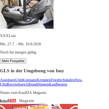
XXXLutz
Mo. 27.7. - Mo. 10.8.2026
Noch bis morgen gültig
Mehr Prospekte
GLS in der Umgebung von Isny
Augsburg
Ulm
Konstanz
Kempten
Friedrichshafen
Neu-
Ulm
Ravensburg
Albstadt
Singen
Kaufbeuren
Neues vom KaufDA Magazin