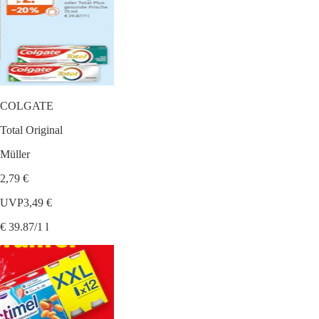
COLGATE
Total Original
Müller
2,79 €
UVP
3,49 €
€ 39.87/1 l