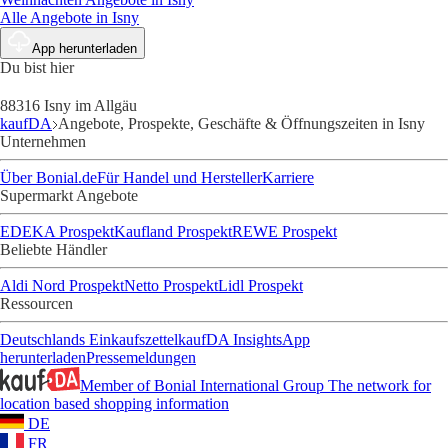
Alle Angebote in Isny
App herunterladen
Du bist hier
88316 Isny im Allgäu
kaufDA
Angebote, Prospekte, Geschäfte & Öffnungszeiten in Isny
Unternehmen
Über Bonial.de
Für Handel und Hersteller
Karriere
Supermarkt Angebote
EDEKA Prospekt
Kaufland Prospekt
REWE Prospekt
Beliebte Händler
Aldi Nord Prospekt
Netto Prospekt
Lidl Prospekt
Ressourcen
Deutschlands Einkaufszettel
kaufDA Insights
App
herunterladen
Pressemeldungen
Member of Bonial International Group
The network for
location based shopping information
DE
FR