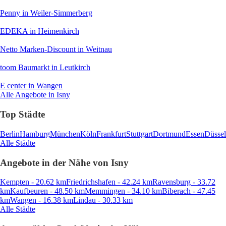
Penny
in Weiler-Simmerberg
EDEKA
in Heimenkirch
Netto Marken-Discount
in Weitnau
toom Baumarkt
in Leutkirch
E center
in Wangen
Alle Angebote in Isny
Top Städte
Berlin
Hamburg
München
Köln
Frankfurt
Stuttgart
Dortmund
Essen
Düssel
Alle Städte
Angebote in der Nähe von Isny
Kempten - 20.62 km
Friedrichshafen - 42.24 km
Ravensburg - 33.72
km
Kaufbeuren - 48.50 km
Memmingen - 34.10 km
Biberach - 47.45
km
Wangen - 16.38 km
Lindau - 30.33 km
Alle Städte