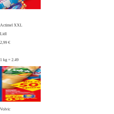
Actimel XXL
Lidl
2,99 €
1 kg = 2.49
Volvic