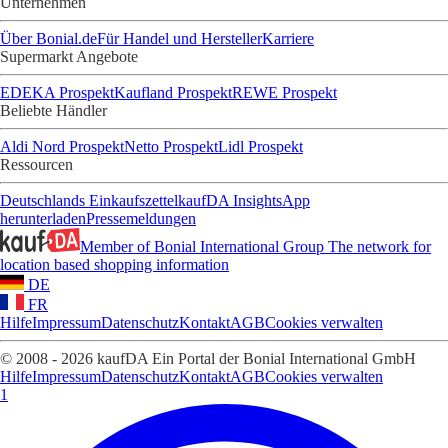
Unternehmen
Über Bonial.de
Für Handel und Hersteller
Karriere
Supermarkt Angebote
EDEKA Prospekt
Kaufland Prospekt
REWE Prospekt
Beliebte Händler
Aldi Nord Prospekt
Netto Prospekt
Lidl Prospekt
Ressourcen
Deutschlands Einkaufszettel
kaufDA Insights
App
herunterladen
Pressemeldungen
Member of Bonial International Group
The network for
location based shopping information
DE
FR
Hilfe
Impressum
Datenschutz
Kontakt
AGB
Cookies verwalten
© 2008 - 2026 kaufDA Ein Portal der Bonial International GmbH
Hilfe
Impressum
Datenschutz
Kontakt
AGB
Cookies verwalten
1