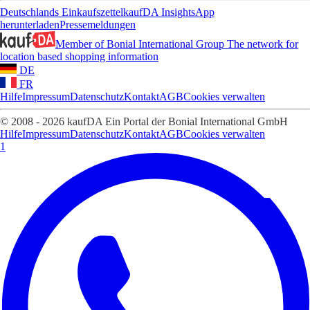
Deutschlands Einkaufszettel
kaufDA Insights
App
herunterladen
Pressemeldungen
Member of Bonial International Group
The network for
location based shopping information
DE
FR
Hilfe
Impressum
Datenschutz
Kontakt
AGB
Cookies verwalten
© 2008 - 2026 kaufDA Ein Portal der Bonial International GmbH
Hilfe
Impressum
Datenschutz
Kontakt
AGB
Cookies verwalten
1