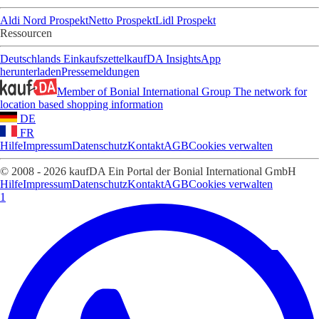
Aldi Nord Prospekt
Netto Prospekt
Lidl Prospekt
Ressourcen
Deutschlands Einkaufszettel
kaufDA Insights
App
herunterladen
Pressemeldungen
Member of Bonial International Group
The network for
location based shopping information
DE
FR
Hilfe
Impressum
Datenschutz
Kontakt
AGB
Cookies verwalten
© 2008 - 2026 kaufDA Ein Portal der Bonial International GmbH
Hilfe
Impressum
Datenschutz
Kontakt
AGB
Cookies verwalten
1