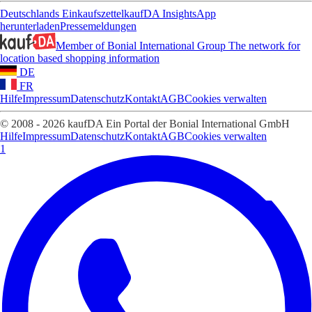
Deutschlands Einkaufszettel
kaufDA Insights
App
herunterladen
Pressemeldungen
Member of Bonial International Group
The network for
location based shopping information
DE
FR
Hilfe
Impressum
Datenschutz
Kontakt
AGB
Cookies verwalten
© 2008 - 2026 kaufDA Ein Portal der Bonial International GmbH
Hilfe
Impressum
Datenschutz
Kontakt
AGB
Cookies verwalten
1