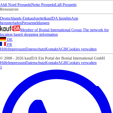
Aldi Nord Prospekt
Netto Prospekt
Lidl Prospekt
Ressourcen
Deutschlands Einkaufszettel
kaufDA Insights
App
herunterladen
Pressemeldungen
Member of Bonial International Group
The network for
location based shopping information
DE
FR
Hilfe
Impressum
Datenschutz
Kontakt
AGB
Cookies verwalten
© 2008 - 2026 kaufDA Ein Portal der Bonial International GmbH
Hilfe
Impressum
Datenschutz
Kontakt
AGB
Cookies verwalten
1