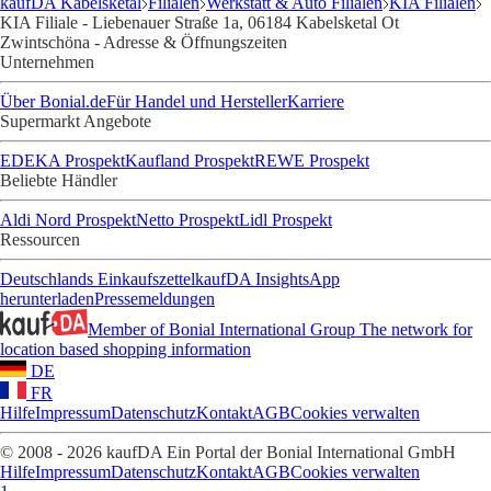
kaufDA Kabelsketal
Filialen
Werkstatt & Auto Filialen
KIA Filialen
KIA Filiale - Liebenauer Straße 1a, 06184 Kabelsketal Ot
Zwintschöna - Adresse & Öffnungszeiten
Unternehmen
Über Bonial.de
Für Handel und Hersteller
Karriere
Supermarkt Angebote
EDEKA Prospekt
Kaufland Prospekt
REWE Prospekt
Beliebte Händler
Aldi Nord Prospekt
Netto Prospekt
Lidl Prospekt
Ressourcen
Deutschlands Einkaufszettel
kaufDA Insights
App
herunterladen
Pressemeldungen
Member of Bonial International Group
The network for
location based shopping information
DE
FR
Hilfe
Impressum
Datenschutz
Kontakt
AGB
Cookies verwalten
© 2008 - 2026 kaufDA Ein Portal der Bonial International GmbH
Hilfe
Impressum
Datenschutz
Kontakt
AGB
Cookies verwalten