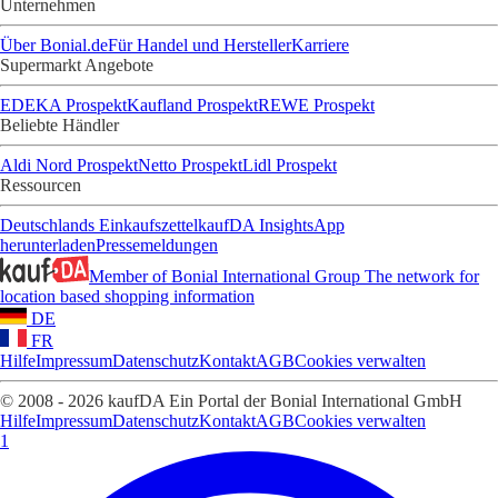
Unternehmen
Über Bonial.de
Für Handel und Hersteller
Karriere
Supermarkt Angebote
EDEKA Prospekt
Kaufland Prospekt
REWE Prospekt
Beliebte Händler
Aldi Nord Prospekt
Netto Prospekt
Lidl Prospekt
Ressourcen
Deutschlands Einkaufszettel
kaufDA Insights
App
herunterladen
Pressemeldungen
Member of Bonial International Group
The network for
location based shopping information
DE
FR
Hilfe
Impressum
Datenschutz
Kontakt
AGB
Cookies verwalten
© 2008 - 2026 kaufDA Ein Portal der Bonial International GmbH
Hilfe
Impressum
Datenschutz
Kontakt
AGB
Cookies verwalten
1