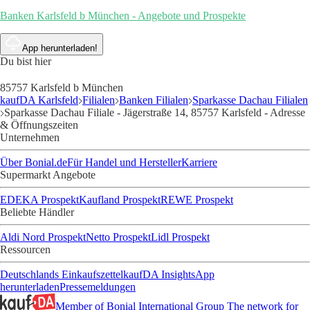
Banken Karlsfeld b München - Angebote und Prospekte
App herunterladen!
Du bist hier
85757 Karlsfeld b München
kaufDA Karlsfeld
Filialen
Banken Filialen
Sparkasse Dachau Filialen
Sparkasse Dachau Filiale - Jägerstraße 14, 85757 Karlsfeld - Adresse
& Öffnungszeiten
Unternehmen
Über Bonial.de
Für Handel und Hersteller
Karriere
Supermarkt Angebote
EDEKA Prospekt
Kaufland Prospekt
REWE Prospekt
Beliebte Händler
Aldi Nord Prospekt
Netto Prospekt
Lidl Prospekt
Ressourcen
Deutschlands Einkaufszettel
kaufDA Insights
App
herunterladen
Pressemeldungen
Member of Bonial International Group
The network for