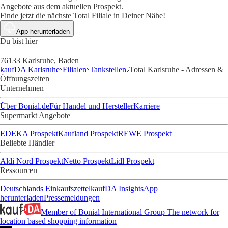
Angebote aus dem aktuellen Prospekt.
Finde jetzt die nächste Total Filiale in Deiner Nähe!
App herunterladen
Du bist hier
76133 Karlsruhe, Baden
kaufDA Karlsruhe
Filialen
Tankstellen
Total Karlsruhe - Adressen &
Öffnungszeiten
Unternehmen
Über Bonial.de
Für Handel und Hersteller
Karriere
Supermarkt Angebote
EDEKA Prospekt
Kaufland Prospekt
REWE Prospekt
Beliebte Händler
Aldi Nord Prospekt
Netto Prospekt
Lidl Prospekt
Ressourcen
Deutschlands Einkaufszettel
kaufDA Insights
App
herunterladen
Pressemeldungen
Member of Bonial International Group
The network for
location based shopping information